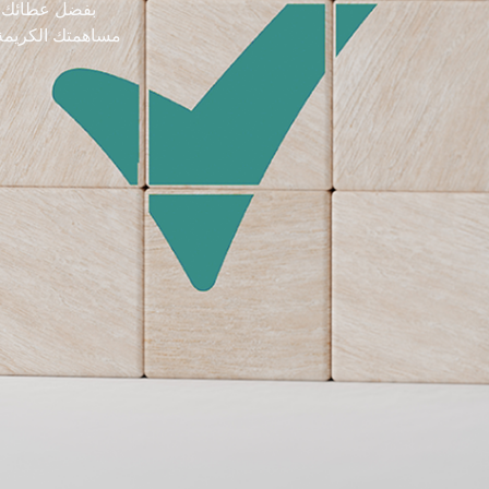
بفضل عطائك وث
مساهمتك الكريمة ا