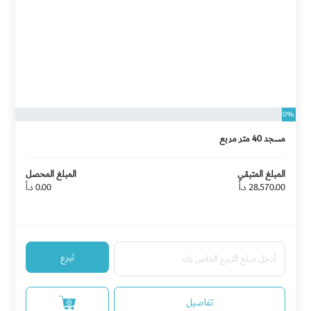
0%
مسجد 40 متر مربع
المبلغ المتبقي
المبلغ المحصل
28,570.00 د.أ
0.00 د.أ
تبرع
تفاصيل