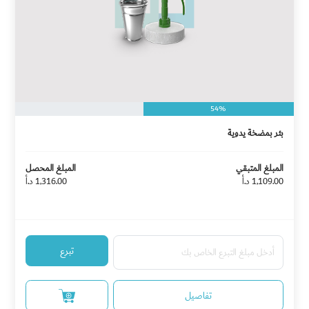
54%
بئر بمضخة يدوية
المبلغ المتبقي
المبلغ المحصل
1,109.00 د.أ
1,316.00 د.أ
تبرع
تفاصيل