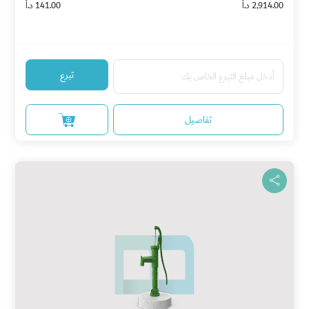
2,914.00 د.أ
141.00 د.أ
تبرع
تفاصيل