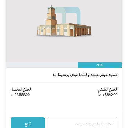
38%
مسجد عوض محمد و فاطمة عبدي يرحمهما الله
المبلغ المتبقي
المبلغ المحصل
46,842.00 د.أ
28,588.00 د.أ
تبرع