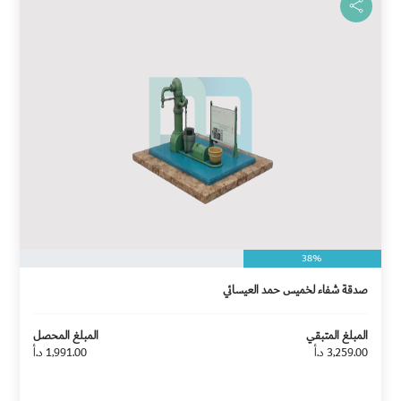
38%
صدقة شفاء لخميس حمد العيسائي
المبلغ المتبقي
المبلغ المحصل
3,259.00 د.أ
1,991.00 د.أ