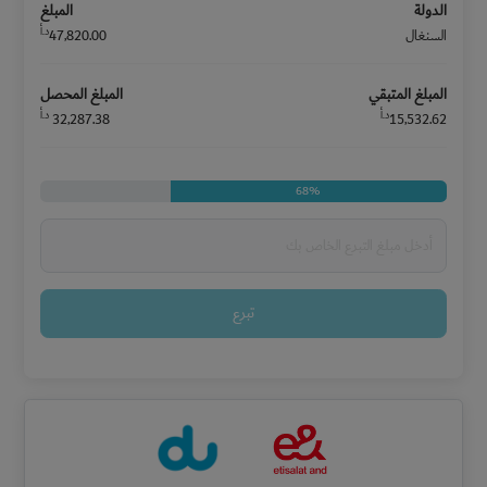
الدولة
المبلغ
د.أ
السنغال
47,820.00
المبلغ المتبقي
المبلغ المحصل
د.أ
د.أ
32,287.38
15,532.62
68%
تبرع