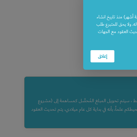
 أشهر) منذ تاريخ انشاء
ه. ولا يحق للمتبرع طلب
تحديث العقود مع الجهات
50
إغلاق
بط ، سيتم تحويل المبلغ المُحصَّل كمساهمة إلى (مشروع
يطكم علماً، بأنه في بداية كل عام ميلادي، يتم تحديث العقود