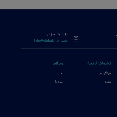
هل لديك سؤال؟
info@dubaicharity.ae
الخدمات الرقمية
وسائط
ميتافيرس
خبر
مهنه
مدونة