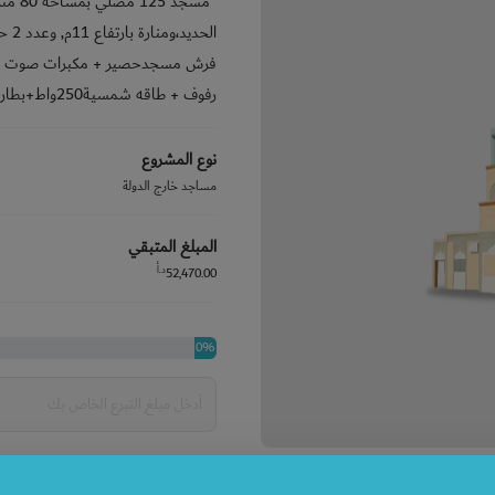
"مسجد
رفوف + طاقه شمسية250واط+بطارية100 أمبير" (تقام فيه صلاة الجمعة)
نوع المشروع
مساجد خارج الدولة
المبلغ المتبقي
د.أ
52,470.00
0%