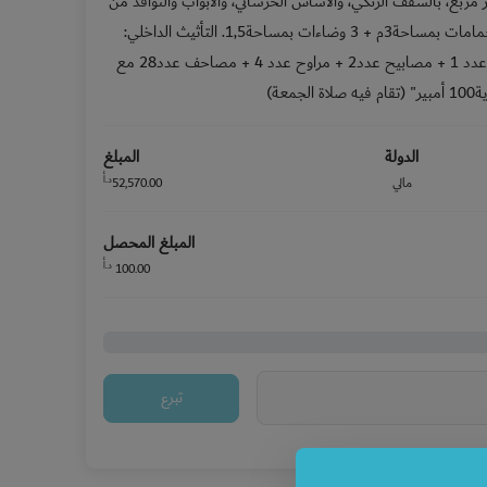
 125 مصلي بمساحة 80 متر مربع، بالسقف الزنكي، والاساس الخرساني، والابواب والنوافذ من
الحديد،ومنارة بارتفاع 11م, وعدد 2 حمامات بمساحة3م + 3 وضاءات بمساحة1,5. التأثيث الداخلي:
فرش مسجدحصير + مكبرات صوت عدد 1 + مصابيح عدد2 + مراوح عدد 4 + مصاحف عدد28 مع
الدولة
المبلغ
د.أ
مالي
52,570.00
المبلغ المحصل
د.أ
100.00
تبرع