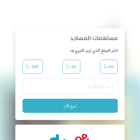
مساهمات المساجد
اختر المبلغ الذي تريد التبرع به:
10 د.أ
50 د.أ
100 د.أ
تبرع الآن