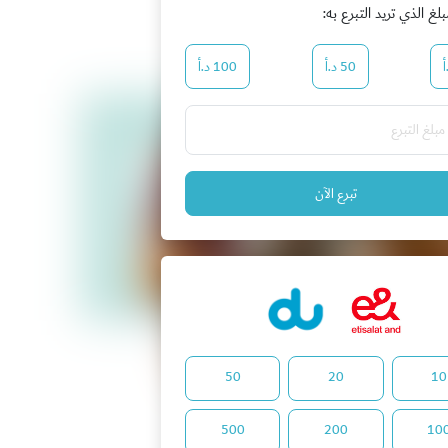
بلغ الذي تريد التبرع به:
50 د.أ
100 د.أ
تبرع الآن
50
20
10
500
200
10