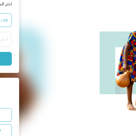
اختر الم
10 د.أ
0