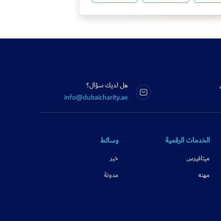
هل لديك سؤال؟
info@dubaicharity.ae
الخدمات الرقمية
وسائط
ميتافيرس
خبر
مهنه
مدونة