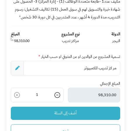
مكيف عدد1 -طابعة متعددة الوظائف (1) - إنارة المركز) 3- الحصول على
شهادة خبرة والتسويق لهم في سوق العمل (15) تكاليف التشغيل: رسوم
التدريب، مدة الدورة 4 أشهر ، عدد المتدربين في كل دورة: 30 شخص"
الدولة
نوع المشروع
المبلغ
د.أ
النيجر
مراكز تدريب
98,310.00
تسمية المشروع عن الوالدين او عن المتوفي او حسب الخيار
*
المبلغ الإجمالي
1
أضف إلى السلة
تبرع