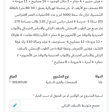
+ فرش حصير + 4 حمام + 1 مكان للوضوء + 14 مصابيح + 11 مروحة +
60 مصحف مع الأرفف 2- بئر بمضخة كهربائية بعمق ( 50-80 متر) بالطاقة
الشمسية، خزان ماء سعة 5000 لتر و عدد 06حنفيات، العمر الافتراضي
(20 سنة) 3- مدرسة 6 فصل دراسي تتسع ل 120 طالب بمساحة 270
متر مربع من الطوب الاسمنتي بالسقف الزنكي والاساس الخرساني والأبواب
الحديدية والنوافذ من الألمنيوم مع 6 حمام + التأثيث(60 مقاعد+ 6 طاولة)
+ 12 مروحة+ 12 مصابيح 4- مستوصف 4 غرف وصالة 110 م2: غرفة
الكشف غرفتين للتمريض وغرفة للولادة من الطوب الإسمنتي بالسقف
الزنكي والأساس الخرساني والأبواب الحديدية والنوافذ من الألمنيوم+ 2
حمام+ 4 أسرة + 4 مروحة + 8 مصابيح "
الدولة
نوع المشروع
المبلغ
د.أ
غانا
المجمعات والقرى السكنية
369,905.00
تسمية المشروع عن الوالدين او عن المتوفي او حسب الخيار
*