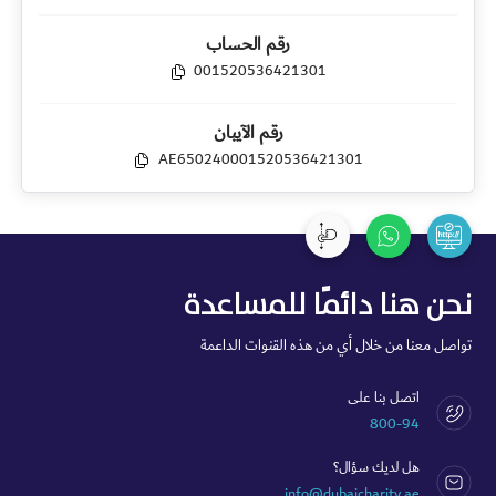
رقم الحساب
001520536421301
رقم الآيبان
AE650240001520536421301
نحن هنا دائمًا للمساعدة
تواصل معنا من خلال أي من هذه القنوات الداعمة
اتصل بنا على
800-94
هل لديك سؤال؟
info@dubaicharity.ae