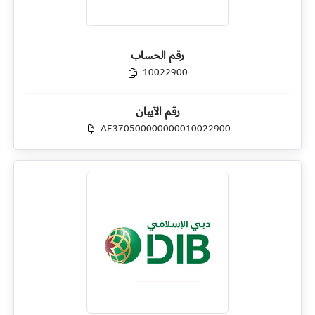
رقم الحساب
10022900
رقم الآيبان
AE370500000000010022900