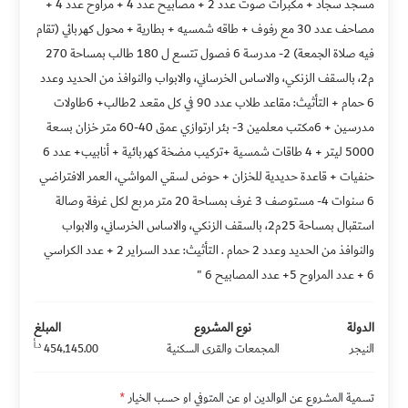
مسجد سجاد + مكبرات صوت عدد 2 + مصابيح عدد 4 + مراوح عدد 4 +
مصاحف عدد 30 مع رفوف + طاقه شمسيه + بطارية + محول كهربائي (تقام
فيه صلاة الجمعة) 2- مدرسة 6 فصول تتسع ل 180 طالب بمساحة 270
م2، بالسقف الزنكي، والاساس الخرساني، والابواب والنوافذ من الحديد وعدد
6 حمام + التأثيث: مقاعد طلاب عدد 90 في كل مقعد 2طالب+ 6طاولات
مدرسين + 6مكتب معلمين 3- بئر ارتوازي عمق 40-60 متر خزان بسعة
5000 ليتر + 4 طاقات شمسية +تركيب مضخة كهربائية + أنابيب+ عدد 6
حنفيات + قاعدة حديدية للخزان + حوض لسقي المواشي، العمر الافتراضي
6 سنوات 4- مستوصف 3 غرف بمساحة 20 متر مربع لكل غرفة وصالة
استقبال بمساحة 25م2، بالسقف الزنكي، والاساس الخرساني، والابواب
والنوافذ من الحديد وعدد 2 حمام . التأثيث: عدد السراير 2 + عدد الكراسي
6 + عدد المراوح 5+ عدد المصابيح 6 "
الدولة
نوع المشروع
المبلغ
د.أ
النيجر
المجمعات والقرى السكنية
454,145.00
تسمية المشروع عن الوالدين او عن المتوفي او حسب الخيار
*