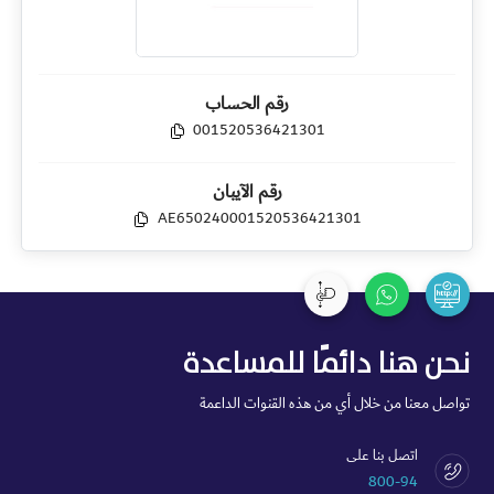
رقم الحساب
001520536421301
رقم الآيبان
AE650240001520536421301
نحن هنا دائمًا للمساعدة
تواصل معنا من خلال أي من هذه القنوات الداعمة
اتصل بنا على
800-94