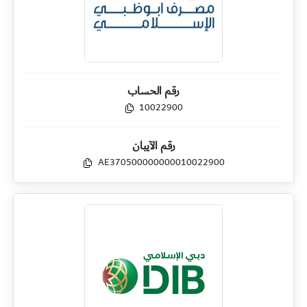
رقم الحساب
10022900
رقم الآيبان
AE370500000000010022900