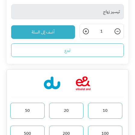
1
أضف إلى السلة
تبرع
50
20
10
500
200
100