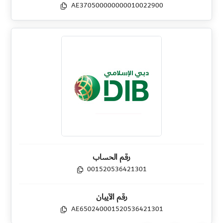
AE370500000000010022900
رقم الحساب
001520536421301
رقم الآيبان
AE650240001520536421301