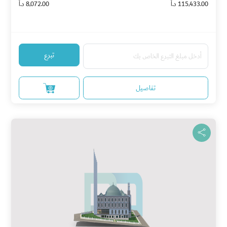
115,433.00 د.أ
8,072.00 د.أ
تبرع
تفاصيل