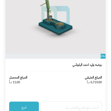
0%
روضه وليد احمد البلوشي
المبلغ المتبقي
المبلغ المحصل
6,719.00 د.أ
11.00 د.أ
تبرع