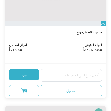
0%
مسجد 480 متر مربع
المبلغ المتبقي
المبلغ المحصل
491,073.00 د.أ
127.00 د.أ
تبرع
تفاصيل