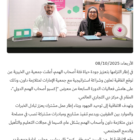
الأربعاء: 08/10/2025
في إطار التزامها بتعزيز جودة حياة فئة أصحاب الهمم، أعلنت جمعية دبي الخيرية عن
توقع اتفاقية تعاون وشراكة استراتيجية مع جمعية الإمارات لمتلازمة داون، وذلك
على هامش فعاليات الدورة السابعة من معرض "إكسبو أصحاب الهمم الدولي"،
المقام في مركز دبي التجاري العالمي
.
وتهدف الاتفاقية إلى توحيد الجهود وبناء إطار عمل مشترك يعزز تبادل الخبرات
والموارد بين الطرفين، ويدعم تنفيذ مشاريع ومبادرات مشتركة تصب في مصلحة
ذوي متلازمة داون وأصحاب الهمم بشكل عام، لاسيما في مجالات التعليم والتأهيل
والدمج المجتمعي
.
وقع الاتفاقية كل من السيد "مصطفى كرم" نائب رئيس مجلس إدارة جمعية دبي