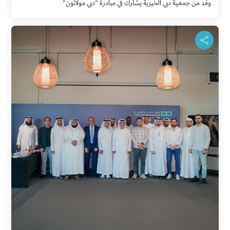
وفد من جمعية دبي الخيرية يشارك في مبادرة "دبي مولاثون"