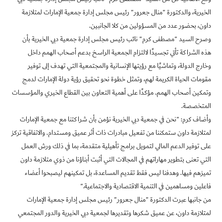
الخيرية، والدكتورة "منال جعرور" رئيس مجلس إدارة جمعية الإمارات لمتلازمة
داون، بحضور عدد من المسؤولين من كلا الجانبين
.
وصرح السيد "مصطفى كرم" نائب رئيس مجلس إدارة جمعية دبي الخيرية بأن
هذه الشراكة تأتي تجسيدًا لالتزام الجمعية الراسخ بدعم أصحاب الهمم داخل
وخارج الدولة، وتماشيًا مع رؤيتها الإنسانية والمجتمعية التي تهدف إلى توفير
مقومات الحياة الكريمة لهم، وتمثل خطوة نحو تحقيق رؤية دولة الإمارات لدمج
وتمكين أصحاب الهمم. مؤكدًا على أهمية التعاون بين القطاع الخيري والمؤسسات
المتخصصة
.
وأضاف كرم: "نحن في جمعية دبي الخيرية نؤمن بأن شراكتنا مع جمعية الإمارات
لمتلازمة داون ستمكننا من تفعيل مبادرات ذات أثر عميق ومستدام. والاتفاقية تركز
على توفير الدعم المالي لتمويل برامج تأهيلية متقدمة، بما في ذلك ورش العمل
التي تعنى بتطوير مهاراتهم في المجالات التي أثبت أبناؤنا من ذوي متلازمة داون
تميزهم فيها. وهدفنا ليس فقط تقديم المساعدة، بل تمكينهم ليصبحوا أعضاء
فاعلين ومساهمين في التنمية الاقتصادية والاجتماعية
".
من جانبها عبرت الدكتورة "منال جعرور" رئيس مجلس إدارة جمعية الإمارات
لمتلازمة داون، عن عميق شكرها وتقديرها لجمعية دبي الخيرية والدور المجتمعي