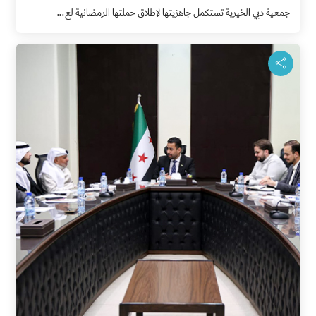
جمعية دبي الخيرية تستكمل جاهزيتها لإطلاق حملتها الرمضانية لع...