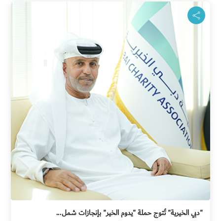
"دبي الخيرية" تُتوج حملة "يدوم الخير" بإنجازات شمل...