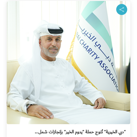
"دبي الخيرية" تُتوج حملة "يدوم الخير" بإنجازات شمل...