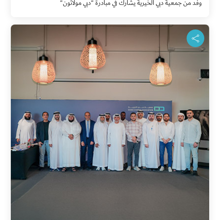
وفد من جمعية دبي الخيرية يشارك في مبادرة "دبي مولاثون"