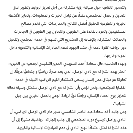
وتتمحور الاتفاقية حول صياغة رؤية مشتركة من أجل
تعزيز الروابط وتطوير آفاق
التعاون والعمل المجتمعي، فضلًا عن تبادل الخبرات والمعلومات.
وتعزيز الأنشطة
الخيرية والتطوعية لتحقيق أفضل النتائج والممارسات التي تخدم مصالح
المستفيدين وتعود بالفائدة على الطرفين. والتعاون بين الطرفين في المبادرات
والحملات المشتركة، بالإضافة إلى المشاريع التي تسهم في خدمة المجتمع
.
وتفعيل
دور الرياضة كقوة ناعمة في حشد الجهود لدعم المبادرات الإنسانية والتنموية داخل
الدولة وخارجها
.
وبهذه المناسبة، قال سعادة أحمد السويدي، المدير التنفيذي لجمعية دبي الخيرية:
"نعتز بهذه الشراكة مع نادي الوصل، الذي يعد صرحًا رياضيًا واجتماعيًا عريقًا. إن
تعاوننا هو ميثاق عمل إنساني يسعى لاستثمار القيم الرياضية النبيلة في خدمة
القضايا المجتمعية. ونحن نؤمن بأن الشراكة مع نادي الوصل ستمثل وسيلة فعالة
لتعزيز روح العطاء الإنساني، ورافدًا قويًا لزيادة الوعي بالعمل الخيري بين جيل
الشباب
."
ومن جانبه، أكد سعادة عبد الناصر الشامسي، مدير عام نادي الوصل الرياضي، أن
النادي يواصل ترسيخ دوره المجتمعي إلى جانب إنجازاته الرياضية، مشيرًا إلى أن
هذه الشراكة تمثل امتدادًا لنهج النادي في دعم المبادرات الإنسانية والخيرية.