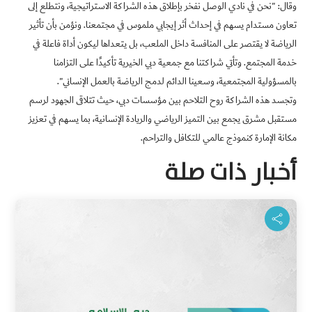
وقال: "نحن في نادي الوصل نفخر بإطلاق هذه الشراكة الاستراتيجية، ونتطلع إلى
تعاون مستدام يسهم في إحداث أثر إيجابي ملموس في مجتمعنا. ونؤمن بأن تأثير
الرياضة لا يقتصر على المنافسة داخل الملعب، بل يتعداها ليكون أداة فاعلة في
خدمة المجتمع. وتأتي شراكتنا مع جمعية دبي الخيرية تأكيدًا على التزامنا
بالمسؤولية المجتمعية، وسعينا الدائم لدمج الرياضة بالعمل الإنساني".
وتجسد هذه الشراكة روح التلاحم بين مؤسسات دبي، حيث تتلاقى الجهود لرسم
مستقبل مشرق يجمع بين التميز الرياضي والريادة الإنسانية، بما يسهم في تعزيز
مكانة الإمارة كنموذج عالمي للتكافل والتراحم
.
أخبار ذات صلة